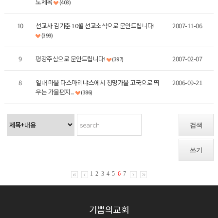
도제목
(403)
10
선교사 김기춘 10월 선교소식으로 문안드립니다!
2007-11-06
(399)
9
평강주심으로 문안드립니다!
2007-02-07
(397)
8
열대 마을 다스마리냐스에서 청명가을 고국으로 띄
2006-09-21
우는 가을편지...
(386)
검색
쓰기
1
2
3
4
5
6
7
기쁨의교회