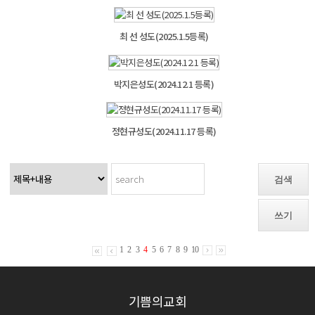
최 선 성도(2025.1.5등록)
박지은성도(2024.12.1 등록)
정현규성도(2024.11.17 등록)
검색
쓰기
1
2
3
4
5
6
7
8
9
10
기쁨의교회