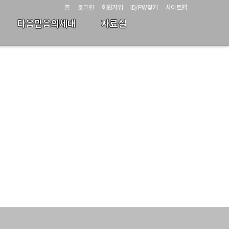
홈
로그인
회원가입
ID/PW찾기
사이트맵
다음믿음의세대
자료실