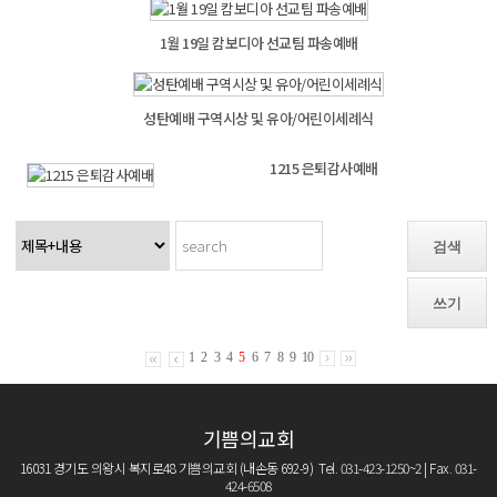
1월 19일 캄보디아 선교팀 파송예배
성탄예배 구역시상 및 유아/어린이세례식
1215 은퇴감사예배
검색
쓰기
1
2
3
4
5
6
7
8
9
10
기쁨의교회
16031 경기도 의왕시 복지로48 기쁨의교회 (내손동 692-9) Tel. 031-423-1250~2 | Fax. 031-
424-6508