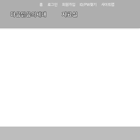
홈
로그인
회원가입
ID/PW찾기
사이트맵
다음믿음의세대
자료실