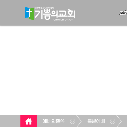
교
예배와말씀
특별예배