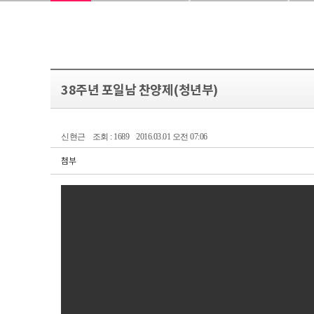
38주년 포일남 찬양제(청년부)
신현근
조회 : 1689
2016.03.01 오전 07:06
첨부