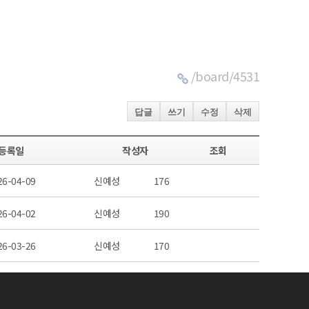
/board/4531
답글
쓰기
수정
삭제
등록일
작성자
조회
26-04-09
신예성
176
26-04-02
신예성
190
26-03-26
신예성
170