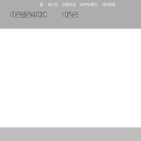
홈
로그인
회원가입
ID/PW찾기
사이트맵
다음믿음의세대
자료실