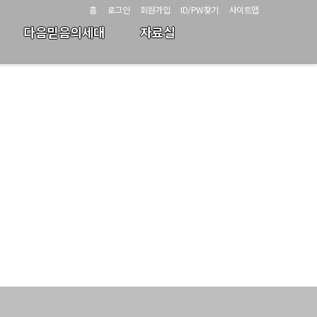
홈
로그인
회원가입
ID/PW찾기
사이트맵
다음믿음의세대
자료실