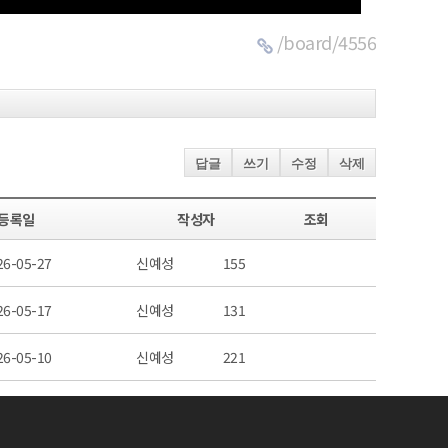
/board/4556
답글
쓰기
수정
삭제
등록일
작성자
조회
26-05-27
신예성
155
26-05-17
신예성
131
26-05-10
신예성
221