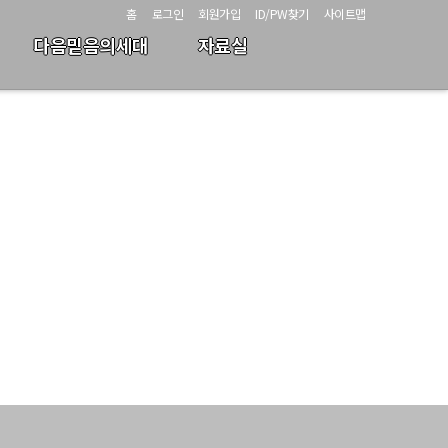
홈
로그인
회원가입
ID/PW찾기
사이트맵
다음믿음의세대
자료실