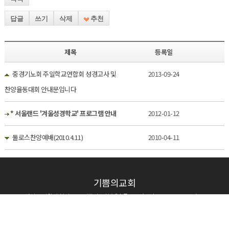
답글
쓰기
삭제
추천
제목
등록일
중경기노회 주일학교연합회 성경고사 및
2013-09-24
찬양율동대회 안내문입니다
* 서울랜드 '겨울성경학교' 프로그램 안내
2012-01-12
둘로스찬양예배(2010.4.11)
2010-04-11
기쁨의교회
16031 경기도 의왕시 복지로48 기쁨의교회 (내손동 692-9) Tel. 031-423-1250~2 | Fax. 031-
424-6508
Copyright ⓒ 2026 기쁨의교회 All right reserved
본 홈페이지는 카야솔루션에서
구축하였습니다.